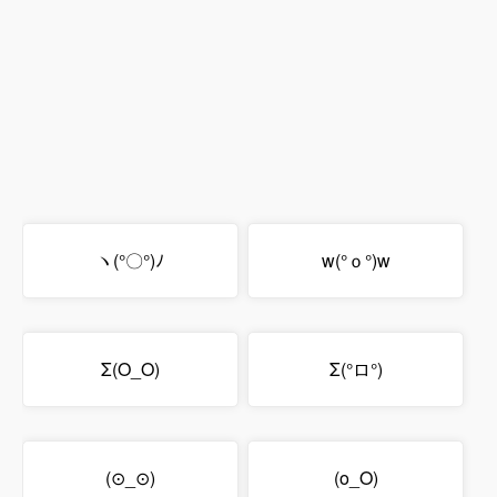
ヽ(°〇°)ﾉ
w(°ｏ°)w
Σ(O_O)
Σ(°ロ°)
(⊙_⊙)
(o_O)