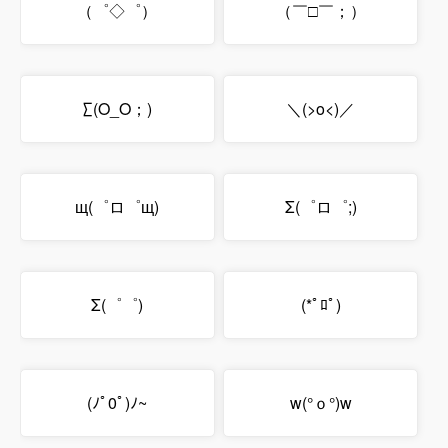
（゜◇゜）
（￣□￣；）
∑(O_O；)
＼(>o<)／
щ(゜ロ゜щ)
Σ(゜ロ゜;)
Σ(゜゜)
(*ﾟﾛﾟ)
(ﾉﾟ0ﾟ)ﾉ~
w(°ｏ°)w