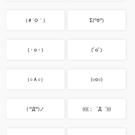
(＃´Ｏ｀)
Σ(꒪ȏ꒪)
(・о・)
(ﾟoﾟ)
（○Ａ○）
(○o○)
( ꒪Д꒪)ノ
((((；゜Д゜)))