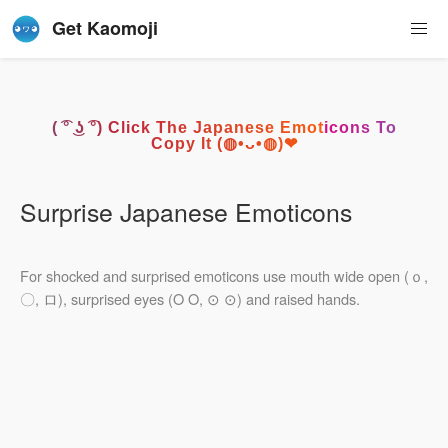
Get Kaomoji
( ͡° ͜ʖ ͡°) Click The Japanese Emoticons To
Copy It (◍•ᴗ•◍)❤
Surprise Japanese Emoticons
For shocked and surprised emoticons use mouth wide open (ｏ,
〇, ロ), surprised eyes (O O, ⊙ ⊙) and raised hands.