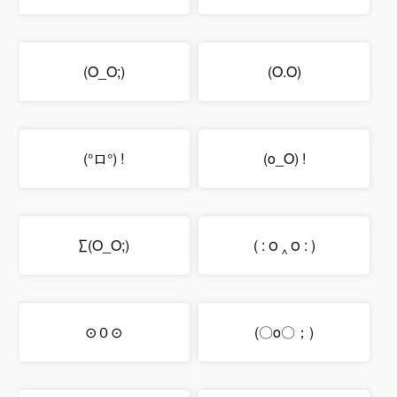
(O_O;)
(O.O)
(°ロ°) !
(o_O) !
∑(O_O;)
( : ౦ ‸ ౦ : )
⊙０⊙
(〇o〇；)