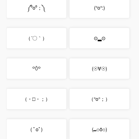
༼⁰o⁰；༽
(°o°:)
（´〇｀）
⊙▂⊙
꒪ꄱ꒪
(☉∀☉)
（・□・；）
（°o°；）
( ﾟoﾟ)
(⑉⊙ȏ⊙)