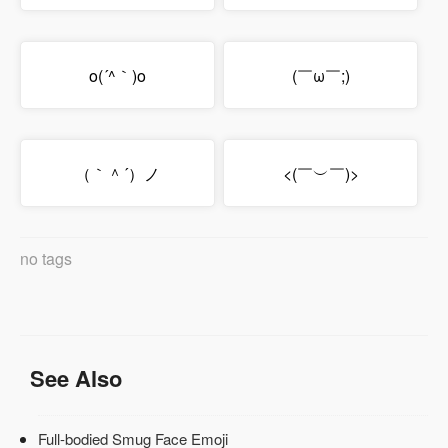
o(´^｀)o
(￣ω￣;)
（｀＾´）ノ
<(￣︶￣)>
no tags
See Also
Full-bodied Smug Face Emoji