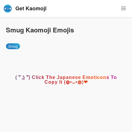
Get Kaomoji
Smug Kaomoji Emojis
Smug
( ͡° ͜ʖ ͡°) Click The Japanese Emoticons To
Copy It (◍•ᴗ•◍)❤