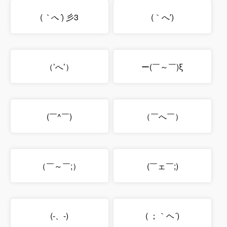
(
｀へ´
) 彡3
(｀へ′)
（’へ’）
ー(￣～￣)ξ
(￣^￣)
（￣へ￣）
（￣～￣;）
(￣ェ￣;)
(-、-)
( ；｀ヘ´)