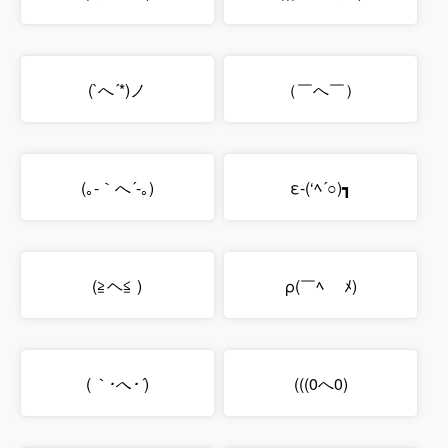
(`へ´*)ノ
（￣へ￣）
(｡-｀へ´-｡)
ε-(‘ﾍ´○)┓
(≧ヘ≦ )
ρ(￣ﾍ￣ ﾒ)
(
｀･へ･´
)
(((0へ0)