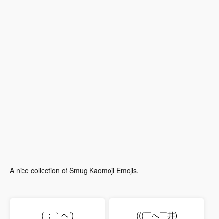
A nice collection of Smug Kaomoji Emojis.
( ；｀ヘ´)
(((￣へ￣井)