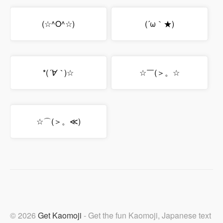
(☆^O^☆)
(´ω｀★)
*(
´∀｀
)☆
☆￣(＞。☆
☆⌒(＞。≪)
© 2026
Get Kaomoji
- Get the fun Kaomoji, Japanese text